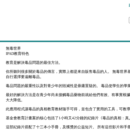
Skip to main content
首頁
線上版
無毒世界
IPAD教育特色
教育是解決毒品問題的最佳方法。
你所聽到很多關於毒品的傳言，實際上都是來自販售毒品的人。 無毒世界
自行選擇要遠離毒品。
毒品問題的嚴重性以及對青少年的毀滅性是毋庸置疑的。 毒品使學生的學
最好的解決方法是在青少年尚未接觸毒品藥物前就給他們有效、有事實根據
大大降低。
此應用程式讓毒品的真相教育教材隨手可得，並包含了實用的工具，可教
基金會教育計畫案的核心包括了1小時又42分鐘的紀錄片《毒品的真相：真
這部紀錄片搭配了十三本小手冊，及獲獎的公益短片。 所有這些影片和手冊